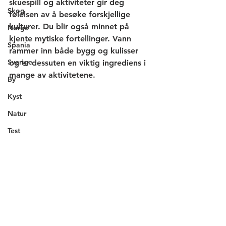
skuespill og aktiviteter gir deg 
Skog
følelsen av å besøke forskjellige 
kulturer. Du blir også minnet på 
Norge
kjente mytiske fortellinger. Vann 
Spania
rammer inn både bygg og kulisser 
Sverige
og er dessuten en viktig ingrediens i 
mange av aktivitetene. 
By
Kyst
Natur
Test