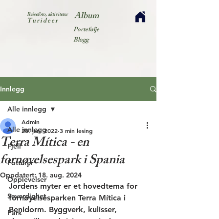
Album
Reisefoto, aktiviteter
Turideer
Portefølje
Blogg
Innlegg
Alle innlegg
Admin
Alle innlegg
28. jan. 2022
3 min lesing
Terra Mítica - en
Fjell
fornøyelsespark i Spania
Fotturer
Oppdatert:
18. aug. 2024
Opplevelser
Jordens myter er et hovedtema for 
Severdighet
fornøyelsesparken Terra Mítica i 
Benidorm. Byggverk, kulisser, 
Park