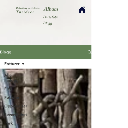
Album
Reisefoto, aktiviteter
Turideer
Portefølje
Blogg
Blogg
Fotturer
Alle
innlegg
Fjell
Fotturer
Opplevelser
Severdighet
Park