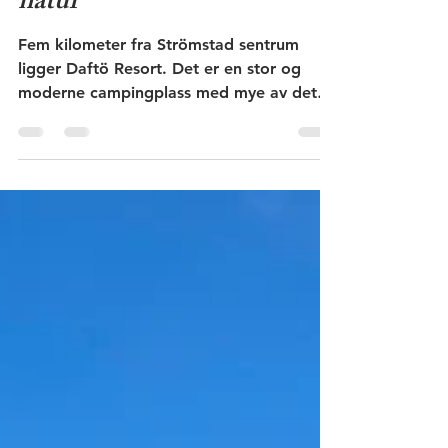
natur
Fem kilometer fra Strömstad sentrum
ligger Daftö Resort. Det er en stor og
moderne campingplass med mye av det
man kan ønske seg i en ferie. Her finner
du løyper for fotturer, minigolf,
idrettsbane, sandstrand, svømmebasseng
og en fornøyelsespark. Du kan bo i telt,
bobil, hytter, hus, leilighet eller hotell, og
du kan spise for deg selv eller på
restaurant. Men du kan også besøke
resorten uten å bo der. I dette innlegget
presenteres fotturene og
fornøyelsesparken som er åpne