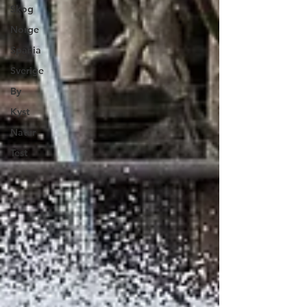
Skog
Norge
Spania
Sverige
By
Kyst
Natur
Test