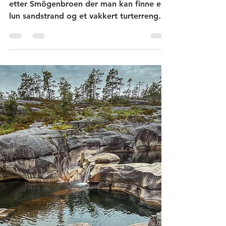
vannliljer - vakker
badestrand
Sandön er en halvmåneformet halvøy like
etter Smögenbroen der man kan finne en
lun sandstrand og et vakkert turterreng
med små dammer med røde og hvite
vannliljer. Ytterst på spissen ser man rester
etter tidligere tiders granittbrudd og et
minnesmerke for steinhuggerhistorien.
Sandön har vært naturreservat siden 1986.
Smögen er kjent for sin pittoreske brygge
med restauranter og gamle butikker.
Mange som besøker Smögen, får bare
med seg denne og kanskje byen ved siden
av og d