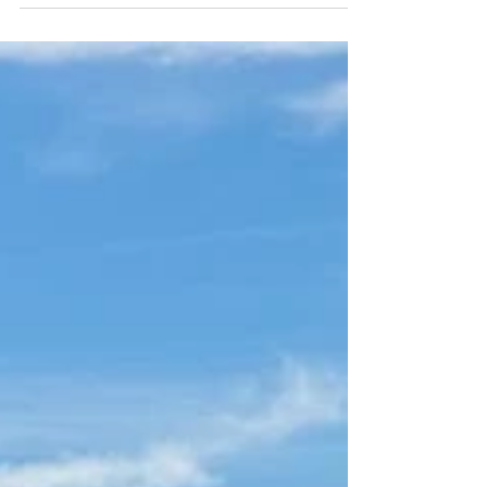
med lang historie. I Alcoy får du et mer
autentisk bilde av bylivet i
Valenciaregionen enn du gjør i de
populære kystbyene. Byen er kjent for
sine mange broer og viadukter som går
over elver, kløfter og daler, men du kan
også se modernistisk arkitektur og spise
lokale retter på tradisjonsrike
restauranter. Artikkelen beskriver hva du
kan se i Alcoy. Alcoy har ca. 60 000
innbyggere. Den ligg