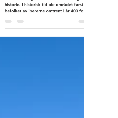
Både Altea og Altea Vella har en lang
historie. I historisk tid ble området først
befolket av ibererne omtrent i år 400 før
vår tidsregning. Senere tok romerne og
deretter maurerne styringen før dagens
spanjoler overtok. Altea og Altea Vella
ligger på hver sin side av dalen og elven
río Algar. I dette området på omtrent 4
kilometer er det et frodig terreng med
frukthager og jorder. Artikkelen beskriver
en fottur fra río Algar til Altea Vella.
Fotturen starter på gangveien ved