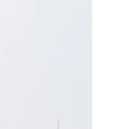
plassert langs sidene av en klippe med en
middelalderborg på toppen. Gatene går
som ringer rundt klippen og er forbundet
med hverandre ved hjelp av trapper og
bratte tverrgater. Her får man et usminket
bilde av dagliglivet i det gamle Spania.
Noen av bygningene er malte murhus,
mens andre er ubearbeidede steinhus fra
middelalderen. Denne artikkelen beskriv