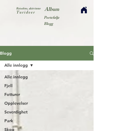
Album
Reisefoto, aktiviteter
Turideer
Portefølje
Blogg
Blogg
Alle innlegg
Alle innlegg
Fjell
Fotturer
Opplevelser
Severdighet
Park
Skog