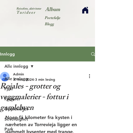
Album
Reisefoto, aktiviteter
Turideer
Portefølje
Blogg
Innlegg
Alle innlegg
Admin
Alle innlegg
3. nov. 2024
3 min lesing
Rojales - grotter og
Fjell
veggmalerier - fottur i
Fotturer
gamlebyen
Opplevelser
Noen få kilometer fra kysten i 
Severdighet
nærheten av Torrevieja ligger en 
Park
gammelt bysenter med trange, 