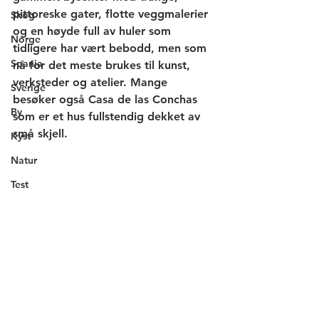
pittoreske gater, flotte veggmalerier 
Skog
og en høyde full av huler som 
Norge
tidligere har vært bebodd, men som 
Spania
nå for det meste brukes til kunst, 
verksteder og atelier. Mange 
Sverige
besøker også Casa de las Conchas 
By
som er et hus fullstendig dekket av 
små skjell. 
Kyst
Natur
Test