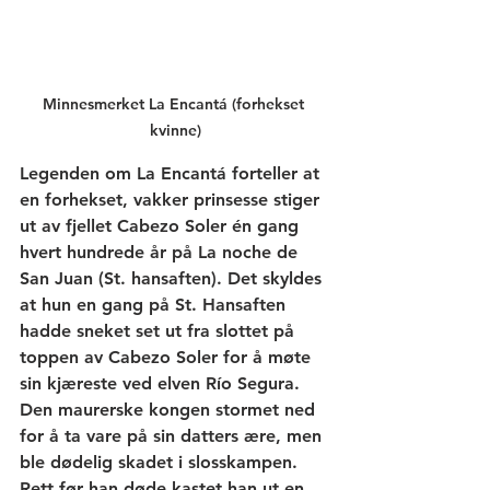
Minnesmerket La Encantá (forhekset 
kvinne)
Legenden om La Encantá forteller at 
en forhekset, vakker prinsesse stiger 
ut av fjellet Cabezo Soler én gang 
hvert hundrede år på La noche de 
San Juan (St. hansaften). Det skyldes 
at hun en gang på St. Hansaften 
hadde sneket set ut fra slottet på 
toppen av Cabezo Soler for å møte 
sin kjæreste ved elven Río Segura. 
Den maurerske kongen stormet ned 
for å ta vare på sin datters ære, men 
ble dødelig skadet i slosskampen. 
Rett før han døde kastet han ut en 