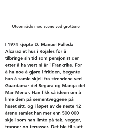
Uteområde med scene ved grottene
I 1974 kjøpte D. Manuel Fulleda 
Alcaraz et hus i Rojales for å 
tilbringe sin tid som pensjonist der 
etter å ha vært ni år i Frankrike. For 
å ha noe å gjøre i fritiden, begynte 
han å samle skjell fra strendene ved 
Guardamar del Segura og Manga del 
Mar Menor. Han fikk så ideen om å 
lime dem på sementveggene på 
huset sitt, og i løpet av de neste 12 
årene samlet han mer enn 500 000 
skjell som han limte på tak, vegger, 
trapper og terrasser. Det ble til slutt 