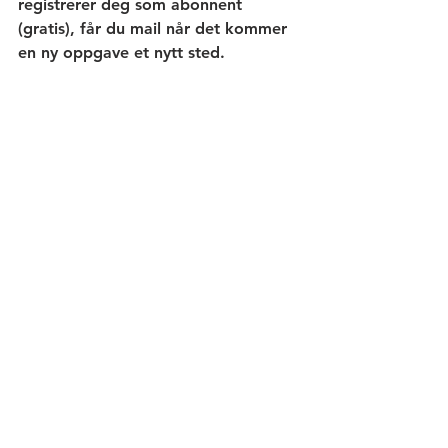
registrerer deg som abonnent 
(gratis), får du mail når det kommer 
en ny oppgave et nytt sted.
Bonusoppgave
 til de små:
 Kan du 
finne denne?  