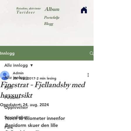
Album
Reisefoto, aktiviteter
Turideer
Portefølje
Blogg
Innlegg
Alle innlegg
Admin
Alle innlegg
20. feb. 2017
2 min lesing
Finestrat - Fjellandsby med
Fjell
havsutsikt
Fotturer
Oppdatert:
24. aug. 2024
Opplevelser
Severdighet
Noen få kilometer innenfor 
Benidorm skuer den lille 
Park