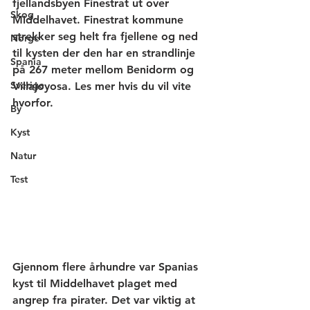
fjellandsbyen Finestrat ut over 
Skog
Middelhavet. Finestrat kommune 
strekker seg helt fra fjellene og ned 
Norge
til kysten der den har en strandlinje 
Spania
på 267 meter mellom Benidorm og 
Sverige
Villajoyosa. Les mer hvis du vil vite 
hvorfor.
By
Kyst
Natur
Test
Gjennom flere århundre var Spanias 
kyst til Middelhavet plaget med 
angrep fra pirater. Det var viktig at 