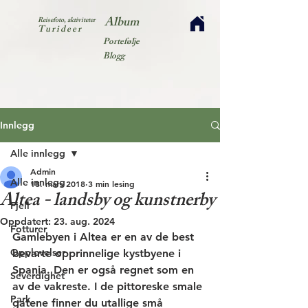
Album
Reisefoto, aktiviteter
Turideer
Portefølje
Blogg
Innlegg
Alle innlegg
Admin
Alle innlegg
18. mars 2018
3 min lesing
Altea - landsby og kunstnerby
Fjell
Oppdatert:
23. aug. 2024
Fotturer
Gamlebyen i Altea er en av de best 
Opplevelser
bevarte opprinnelige kystbyene i 
Spania. Den er også regnet som en 
Severdighet
av de vakreste. I de pittoreske smale 
Park
gatene finner du utallige små 