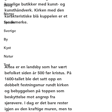
koselige butikker med kunst- og 
Skog
kunsthåndverk. Kirken med den 
Norge
karakteristiske blå kuppelen er et 
landemerke.  
Spania
Sverige
By
Kyst
Natur
Test
Altea er en landsby som har vært 
befolket siden år 500 før kristus. På 
1600-tallet ble det satt opp en 
dobbelt festningsmur rundt kirken 
og bebyggelsen på toppen som 
beskyttelse mot angrep fra 
sjørøvere. I dag er det bare rester 
igjen av den kraftige muren, men to 