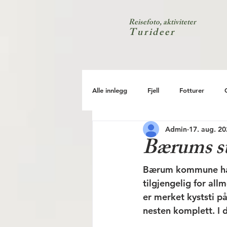
Reisefoto, aktiviteter
Turideer
Alle innlegg
Fjell
Fotturer
Admin
17. aug. 2
Kyst
Natur
Test
Bærums str
Bærum kommune har 
tilgjengelig for al
er merket kyststi på
nesten komplett. I d