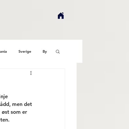
ania
Sverige
By
nje 
nådd, men det 
i øst som er 
ten. 