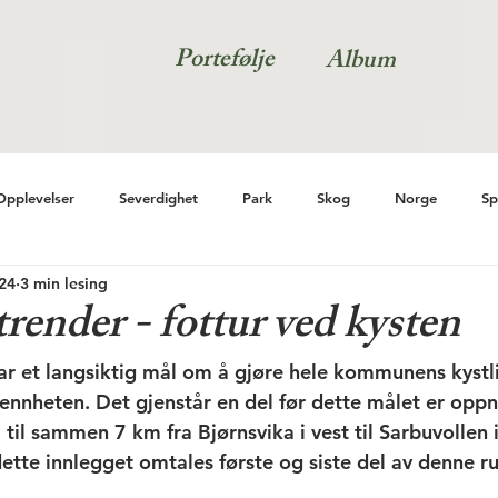
Portefølje
Album
Opplevelser
Severdighet
Park
Skog
Norge
Sp
024
3 min lesing
ender - fottur ved kysten
et langsiktig mål om å gjøre hele kommunens kystli
lmennheten. Det gjenstår en del før dette målet er opp
 til sammen 7 km fra Bjørnsvika i vest til Sarbuvollen 
ette innlegget omtales første og siste del av denne ru