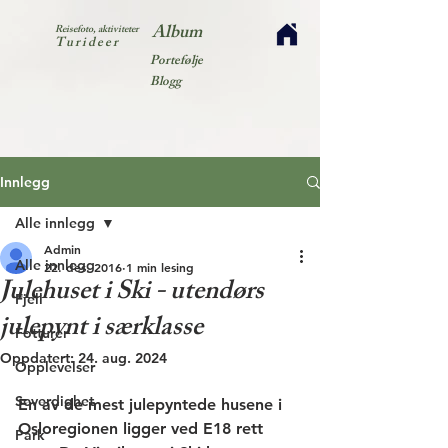
Album
Reisefoto, aktiviteter
Turideer
Portefølje
Blogg
Innlegg
Alle innlegg
Admin
Alle innlegg
22. des. 2016
1 min lesing
Julehuset i Ski - utendørs
Fjell
julepynt i særklasse
Fotturer
Oppdatert:
24. aug. 2024
Opplevelser
Severdighet
En av de mest julepyntede husene i 
Osloregionen ligger ved E18 rett 
Park