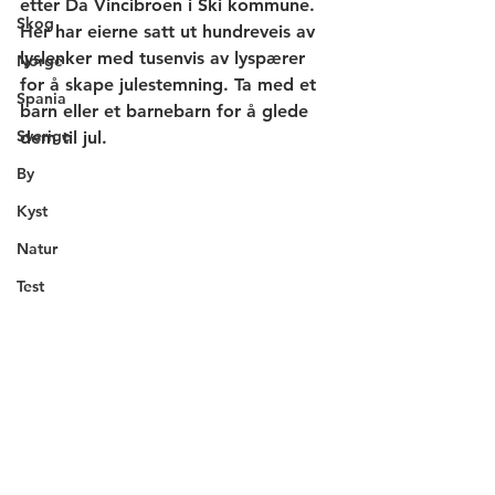
etter Da Vincibroen i Ski kommune. 
Skog
Her har eierne satt ut hundreveis av 
lyslenker med tusenvis av lyspærer 
Norge
for å skape julestemning. Ta med et 
Spania
barn eller et barnebarn for å glede 
Sverige
dem til jul. 
By
Kyst
Natur
Test