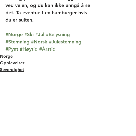
ved veien, og du kan ikke unngå å se 
det. Ta eventuelt en hamburger hvis 
du er sulten. 
#Norge
#Ski
#Jul
#Belysning
#Stemning
#Norsk
#Julestemning
#Pynt
#Høytid
#Årstid
Norge
Opplevelser
Severdighet
Se alle
Relaterte innlegg