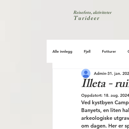
Reisefoto, aktiviteter
Turideer
Alle innlegg
Fjell
Fotturer
Admin
31. jan. 20
Kyst
Natur
Test
Illeta - r
Oppdatert:
18. aug. 202
Ved kystbyen Campel
Banyets, en liten ha
arkeologiske utgrav
om dagen. Her er sp