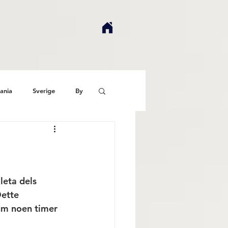
ania
Sverige
By
leta dels 
Dette 
um noen timer 