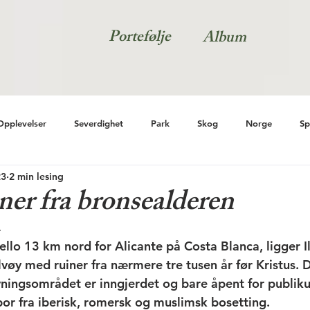
Portefølje
Album
Opplevelser
Severdighet
Park
Skog
Norge
Sp
23
2 min lesing
uiner fra bronsealderen
4
lo 13 km nord for Alicante på Costa Blanca, ligger Il
lvøy med ruiner fra nærmere tre tusen år før Kristus. 
ningsområdet er inngjerdet og bare åpent for publik
or fra iberisk, romersk og muslimsk bosetting. 