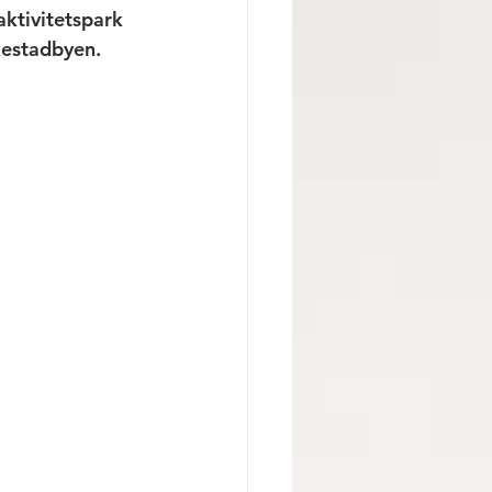
ktivitetspark 
kestadbyen. 