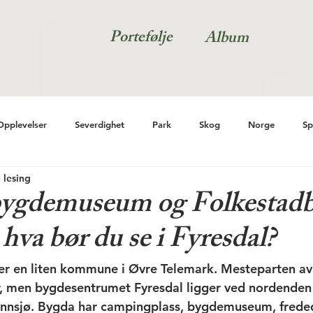
Portefølje
Album
Opplevelser
Severdighet
Park
Skog
Norge
Sp
 lesing
bygdemuseum og Folkestadb
 hva bør du se i Fyresdal?
r en liten kommune i Øvre Telemark. Mesteparten 
er, men bygdesentrumet Fyresdal ligger ved nordenden 
 innsjø. Bygda har campingplass, bygdemuseum, frede