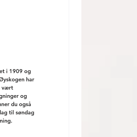
et i 1909 og 
 Øyskogen har 
 vært 
ygninger og 
nner du også 
ag til søndag 
ning. 