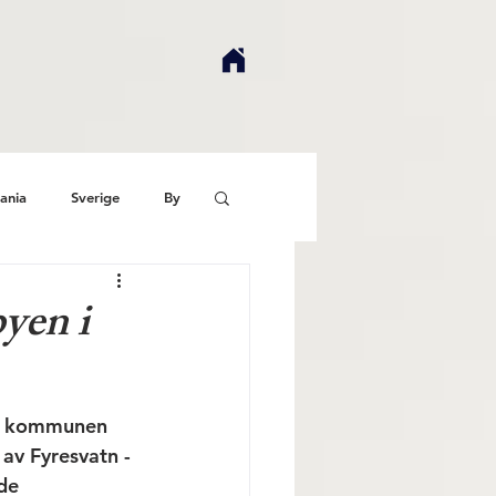
ania
Sverige
By
yen i
av kommunen 
av Fyresvatn - 
de 