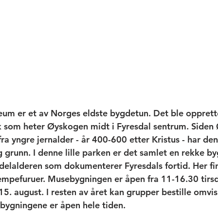
um er et av Norges eldste bygdetun. Det ble opprett
ark som heter Øyskogen midt i Fyresdal sentrum. Siden
a yngre jernalder - år 400-600 etter Kristus - har den
g grunn. I denne lille parken er det samlet en rekke b
delalderen som dokumenterer Fyresdals fortid. Her fi
kjempefuruer. Musebygningen er åpen fra 11-16.30 tirsd
l 15. august. I resten av året kan grupper bestille omvis
bygningene er åpen hele tiden. 