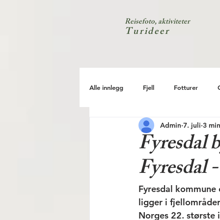
Reisefoto, aktiviteter
Turideer
Alle innlegg
Fjell
Fotturer
Admin
7. juli
3 min
Kyst
Natur
Test
Fyresdal 
Fyresdal -
Fyresdal kommune e
ligger i fjellområd
Norges 22. største