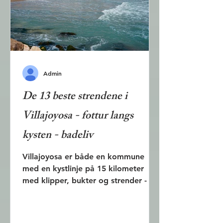
en ekte strand. I dette innlegget
beskrives hele Altea
Admin
De 13 beste strendene i
Villajoyosa - fottur langs
kysten - badeliv
Villajoyosa er både en kommune
med en kystlinje på 15 kilometer
med klipper, bukter og strender - og
en idyllisk, fargerik kystby med
lange fiskeritradisjoner. Byen ligger
3,2 km nordøst for Alicante. Det er