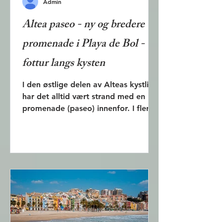
Admin
Altea paseo - ny og bredere
promenade i Playa de Bol -
fottur langs kysten
I den østlige delen av Alteas kystlinje
har det alltid vært strand med en
promenade (paseo) innenfor. I flere
tiår har imidlertid deler av den
vestlige kystlinjen - Playa de Bol -
vært beslaglagt av bilvei og
parkeringsplass. I 2023 ble arbeidet
med å omgjøre parkeringsplassen til
strand startet. Nå har byen fått 800
meter lengre strandlinje. I tillegg er
både paseoen og stranden blitt
bredere. Playa de Bol er igjen blitt