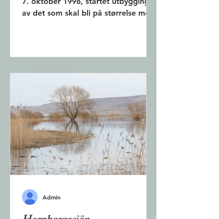
7. oktober 1998, startet utbyggingen
av det som skal bli på størrelse med
en middels stor norsk by....
Admin