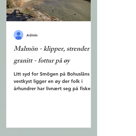
Admin
Malmön - klipper, strender og
granitt - fottur på øy
Litt syd for Smögen på Bohusläns
vestkyst ligger en øy der folk i
århundrer har livnært seg på fiske,
gårdsdrift og båttransport. I et...