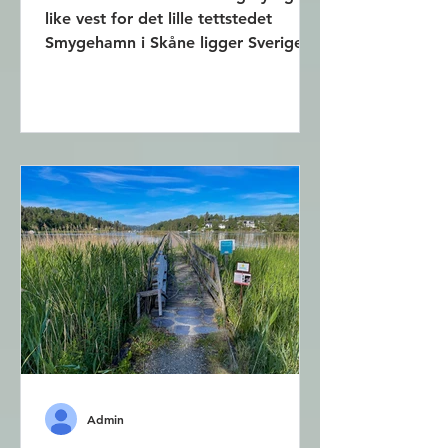
like vest for det lille tettstedet
Smygehamn i Skåne ligger Sveriges
sydligste odde Smygehuk. Herfra
er...
Admin