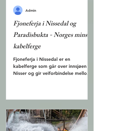
Admin
Fjoneferja i Nissedal og
Paradisbukta - Norges minste
kabelferge
Fjoneferja i Nissedal er en
kabelferge som går over innsjøen
Nisser og gir veiforbindelse mellom
Fjone på vestsiden og Kyrkjebygda
på østsiden. Det er Norges minste
kabelferge, og den kan bare ta med
tre biler om gangen. En kort fottur
gjennom skogen fra fergeanløpet
ved Fjone er det en vakker
sandstrand som kalles Paradisbukta.
Dette innlegget beskriver fergen og