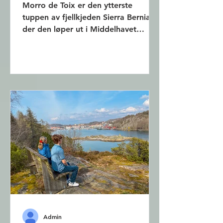
Morro de Toix er den ytterste
tuppen av fjellkjeden Sierra Bernia
der den løper ut i Middelhavet
mellom Altea og Calpe. Fra Mirador
Morro de Toix har man utsikt til
store deler av den nordlige delen av
Costa Blanca. Det tar bare 10
minutter å gå opp dit, og derfra går
det en fugletittingsrute på en 1,4 km
lang turvei opp til en mastestasjon.
Morro de Toix skiller området
Marina Alta fra Marina Baixa. På
den ene siden ligger Calpe, på den
andre ligger Altea. Fra Mirador de
Mor
Admin