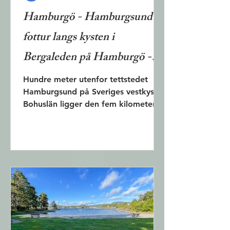
Hamburgö - Hamburgsund -
fottur langs kysten i
Bergaleden på Hamburgö -
snorkling over fargerik
Hundre meter utenfor tettstedet
Hamburgsund på Sveriges vestkyst i
havbunn i Hamburgsunds
Bohuslän ligger den fem kilometer
skjærgård - rød bohusgranitt
lange og tre kilometer brede øya...