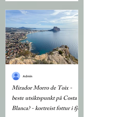
mulig å gå fottur langs kysten i store
deler av kommunen. Langs
kyststripen er det 13 strender og
noen bukter som egner seg for
bading. Disse beskrives i denne
artikkelen. Strendene i Villajoyosa
varierer i lengde og karakter fra den
1,3 kilometer lange sandstranden
ved V
Admin
Mirador Morro de Toix -
beste utsiktspunkt på Costa
Blanca? - kortreist fottur i fjell