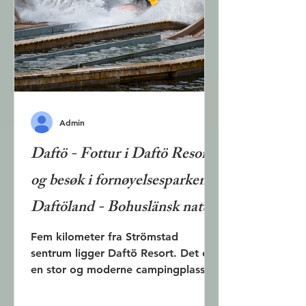
stranden. Fergen er en veteranbåt
som fortsatt er i drift. Den går én
gang i timen begge veier over den
500 meter
Admin
Daftö - Fottur i Daftö Resort
og besøk i fornøyelsesparken
Daftöland - Bohuslänsk natur
Fem kilometer fra Strömstad
sentrum ligger Daftö Resort. Det er
en stor og moderne campingplass
med mye av det man kan ønske seg
i en ferie. Her finner du løyper for