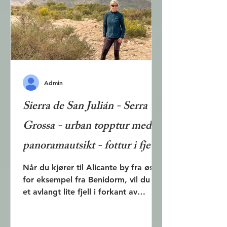
severdighetene i Trelleborg.
Trelleborg er navnet på en ringborg
som ble brukt i vikingtiden.
Ringborgen ble laget ette
Admin
Sierra de San Julián - Serra
Grossa - urban topptur med
panoramautsikt - fottur i fjell
ved Alicante by
Når du kjører til Alicante by fra øst,
for eksempel fra Benidorm, vil du se
et avlangt lite fjell i forkant av
klippen som el Castillo de Santa
Bárbara ligger på. Dette er et av de