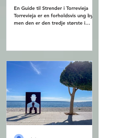
En Guide til Strender i Torrevieja
Torrevieja er en forholdsvis ung by,
men den er den tredje største i
Alicante-provinsen. Tradisjonelt har
innbyggerne levd av fiske og
produksjon av salt. I de siste tiårene
har imidlertid turisme og
servicenæring blitt dominerende.
Torrevieja er et populært turistmål,
spesielt for nordmenn og svensker. I
dette innlegget vil jeg beskrive
strender og bukter hvor man kan
bade i Torrevieja. Torrevieja har en
strandlinje på 20 km. Her finner man