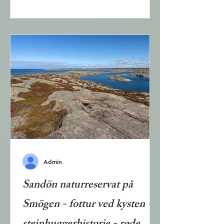
fotturer, minigolf, idrettsbane,
sandstrand, svømmebasseng og en
fornøyelsespark. Du kan bo i telt,
bobil, hytter, hus, leilighet eller
hotell, og du kan spise for deg selv
eller på restaurant. Men du kan også
besøke resorten uten å bo der. I
dette innlegget presenteres
fotturene og fornøyelsesparken som
er åpne
Admin
Sandön naturreservat på
Smögen - fottur ved kysten -