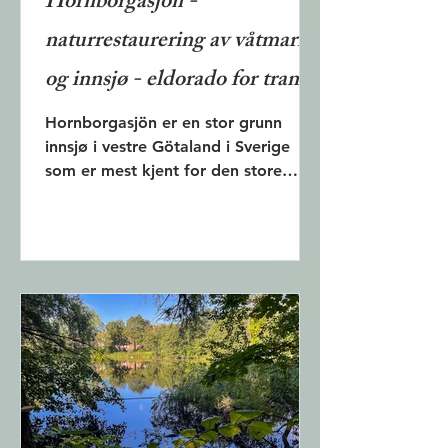
Hornborgasjön -
naturrestaurering av våtmark
og innsjø - eldorado for traner
og fugletittere
Hornborgasjön er en stor grunn
innsjø i vestre Götaland i Sverige
som er mest kjent for den store
tilstrømningen av traner under...