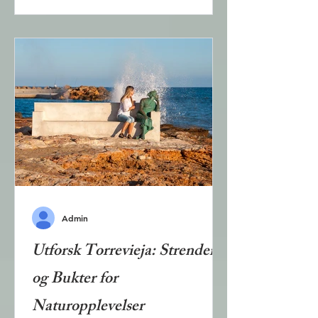
mest karakteristiske landemerkene
rundt Alicante, som man også ser
godt fra Castillo de Santa Bárbara
som mange turister besøker. Men
selv om dette er et populært
område for de som bor i nærheten,
er det lite kjent blant turister. I
denne artikkelen beskrives en enkel
rute til de to toppene som fje
Admin
Utforsk Torrevieja: Strender
og Bukter for
Naturopplevelser