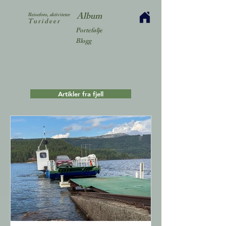
Album
Reisefoto, aktiviteter
Turideer
Portefølje
Blogg
Artikler fra fjell