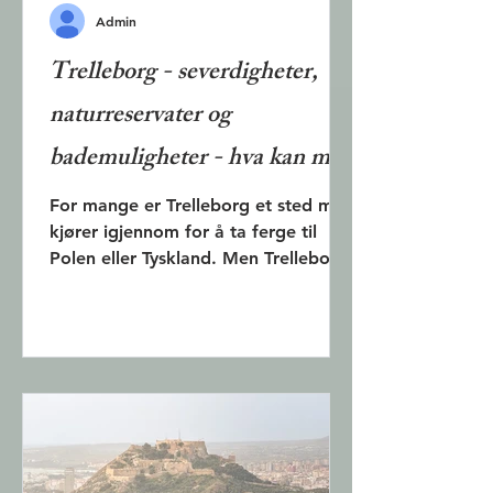
Admin
Trelleborg - severdigheter,
naturreservater og
bademuligheter - hva kan man
se i Trelleborg ?
For mange er Trelleborg et sted man
kjører igjennom for å ta ferge til
Polen eller Tyskland. Men Trelleborg
har vikingmuseum, Skånes eldste
hus, flere kirker enn noe annet sted i
Sverige, starten på pilgrimsruter,
mange palmer, parker, dammer,
naturreservater, vakre sandstrender,
Sveriges sydligste punkt og
golfbane. I denne artikkelen
beskrives de viktigste