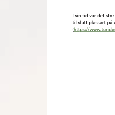
I sin tid var det st
til slutt plassert p
(
https://www.turide