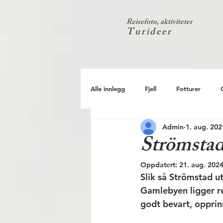
Reisefoto, aktiviteter
Turideer
Alle innlegg
Fjell
Fotturer
Admin
1. aug. 202
Kyst
Natur
Test
Strömstad 
Oppdatert:
21. aug. 202
Slik så Strömstad ut
Gamlebyen ligger re
godt bevart, opprin