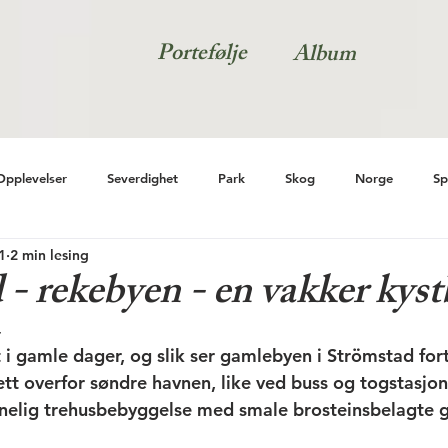
Portefølje
Album
Opplevelser
Severdighet
Park
Skog
Norge
Sp
1
2 min lesing
- rekebyen - en vakker kyst
4
 i gamle dager, og slik ser gamlebyen i Strömstad forts
tt overfor søndre havnen, like ved buss og togstasjon
nelig trehusbebyggelse med smale brosteinsbelagte g