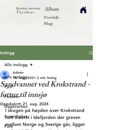
Album
Reisefoto, aktiviteter
Turideer
Portefølje
Blogg
Innlegg
Alle innlegg
Admin
Alle innlegg
16. aug. 2021
2 min lesing
Sandvannet ved Krokstrand -
Fjell
fottur til innsjø
Fotturer
Oppdatert:
21. aug. 2024
Opplevelser
I skogen på høyden over Krokstrand 
Severdighet
helt innerst i Idefjorden der gresen 
mellom Norge og Sverige går, ligger 
Park