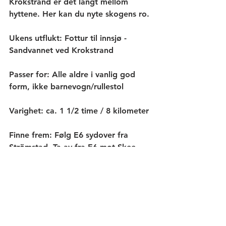
Krokstrand er det langt mellom 
hyttene. Her kan du nyte skogens ro.
Ukens utflukt: Fottur til innsjø - 
Sandvannet ved Krokstrand
Passer for: Alle aldre i vanlig god 
form, ikke barnevogn/rullestol
Varighet: ca. 1 1/2 time / 8 kilometer 
Finne frem: Følg E6 sydover fra 
Strömstad. Ta av fra E6 mot Skee, 
følg deretter skilt til Krokstrand. 
Parker på en parkeringsplassen ved 
den gamle bryggen i Krokstrand. 
Ved innkjøringen til 
parkeringsplassen er det 
oversiktskart over turløyper. Følg 