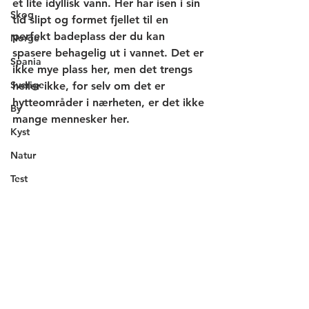
et lite idyllisk vann. Her har isen i sin 
Skog
tid slipt og formet fjellet til en 
perfekt badeplass der du kan 
Norge
spasere behagelig ut i vannet. Det er 
Spania
ikke mye plass her, men det trengs 
Sverige
heller ikke, for selv om det er 
hytteområder i nærheten, er det ikke 
By
mange mennesker her.
Kyst
Natur
Test