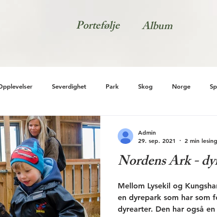
Portefølje
Album
Opplevelser
Severdighet
Park
Skog
Norge
Sp
Admin
29. sep. 2021
2 min lesin
Nordens Ark - dyr
Mellom Lysekil og Kungsham
en dyrepark som har som f
dyrearter. Den har også en