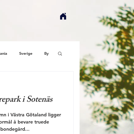
ania
Sverige
By
g
epark i Sotenäs
n i Västra Götaland ligger
ormål å bevare truede
 bondegård...