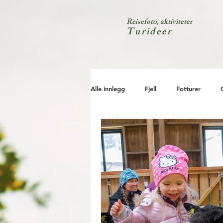
Reisefoto, aktiviteter
Turideer
Alle innlegg
Fjell
Fotturer
Kyst
Natur
Test