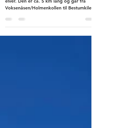
urbant område
Merradalsbekken er den korteste av Oslos
elver. Den er ca. 5 km lang og går fra
Voksenåsen/Holmenkollen til Bestumkilen
ved Skøyen. Deler av elven er lagt i
kulvert, men i en strekning på 2 km fra
Sørkedalsveien til Ullernchausseen går den
gjennom Merradalen som er et trangt
dalsøkk med stort biologisk mangfold.
Her er det mange forskjellige planter,
skog med flere tresorter og en turvei som
følger elven. I denne artikkelen beskrives
fotturen langs elven. Dalen følger en f