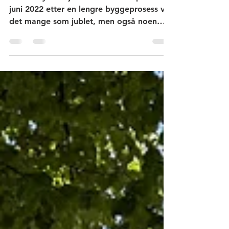
Da det nye Nasjonalmuseet ble åpnet 11.
juni 2022 etter en lengre byggeprosess var
det mange som jublet, men også noen
som var skuffet. Bygget ligger bak den
gamle Vestbanestasjonen ved Aker
brygge i Oslo. Det har en moderne
arkitektur med mange rette linjer og store
flater uten ornamentering. I dette
innlegget presenteres bygget,
diskusjonene og noen av kunstverkene.
Nasjonalmuseet ble etablert i 2003 da de
fire museene Arkitektmuseet,
Kunstindustrimuseet, Museet for samtids