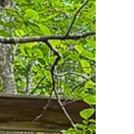
kunstnere har gått sammen om å
forskjønne byen. Noen er bestillingsverk,
mens andre har oppstått spontant, mer
eller mindre lovlig. Noen får stå, mens
andre blir fjernet, enten fordi de er
uønsket, eller fordi vegger må
vedlikeholdes og males. Dette gjør
bybildet dynamisk. Denne artikkelen viser
noe av gatekunsten og gir en