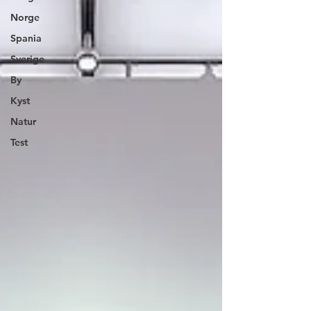
Norge
Spania
Sverige
By
Kyst
Natur
Test