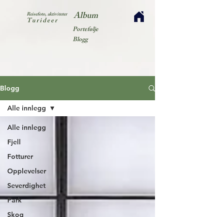
Album
Reisefoto, aktiviteter
Turideer
Portefølje
Blogg
Blogg
Alle innlegg
Alle innlegg
Fjell
Fotturer
Opplevelser
Severdighet
Park
Skog