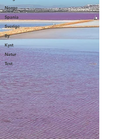
Norge
Spania
Sverige
By
Kyst
Natur
Test