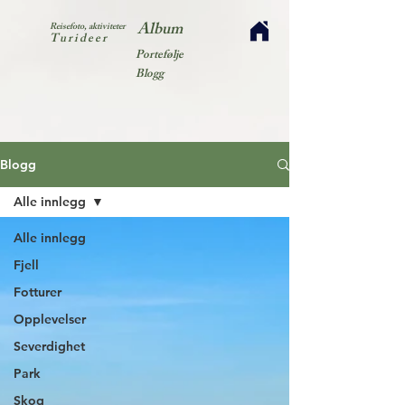
Album
Reisefoto, aktiviteter
Turideer
Portefølje
Blogg
Blogg
Alle innlegg
Alle innlegg
Fjell
Fotturer
Opplevelser
Severdighet
Park
Skog