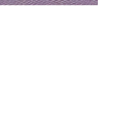
Admin
9. mars 2024
2 min lesing
Laguna rosa - rosa saltsjø i
Torrevieja