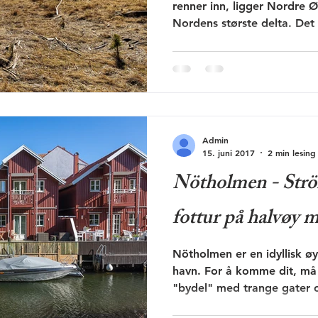
renner inn, ligger Nordre Ø
Nordens største delta. Det e
Admin
15. juni 2017
2 min lesing
Nötholmen - Strö
fottur på halvøy 
Nötholmen er en idyllisk øy
havn. For å komme dit, må 
"bydel" med trange gater o