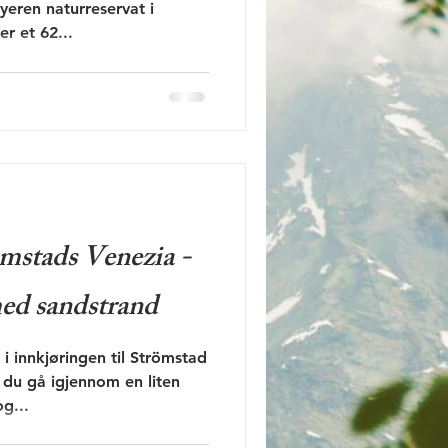
yeren naturreservat i
r et 62...
mstads Venezia -
med sandstrand
 i innkjøringen til Strömstad
du gå igjennom en liten
g...