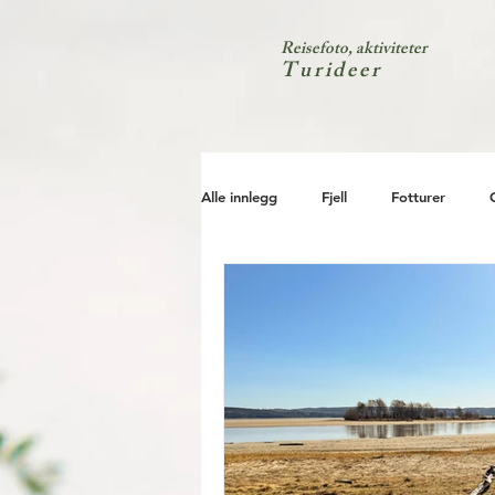
Reisefoto, aktiviteter
Turideer
Alle innlegg
Fjell
Fotturer
Kyst
Natur
Test