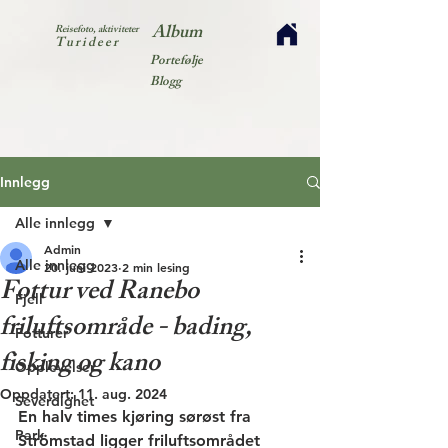
Album
Reisefoto, aktiviteter
Turideer
Portefølje
Blogg
Innlegg
Alle innlegg
Admin
Alle innlegg
20. juni 2023
2 min lesing
Fottur ved Ranebo
Fjell
friluftsområde - bading,
Fotturer
fisking og kano
Opplevelser
Oppdatert:
11. aug. 2024
Severdighet
En halv times kjøring sørøst fra 
Park
Strömstad ligger friluftsområdet 