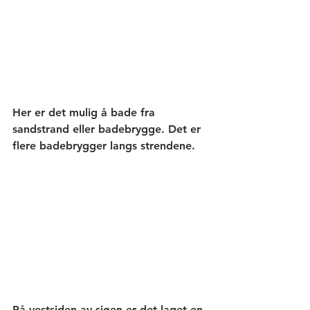
Her er det mulig å bade fra 
sandstrand eller badebrygge. Det er 
flere badebrygger langs strendene. 
På vestsiden av sjøen er det laget en 