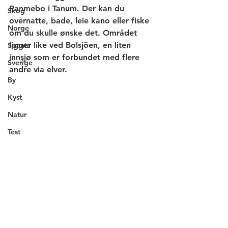
Ranmebo i Tanum. Der kan du 
Skog
overnatte, bade, leie kano eller fiske 
Norge
om du skulle ønske det. Området 
ligger like ved Bolsjöen, en liten 
Spania
innsjø som er forbundet med flere 
Sverige
andre via elver. 
By
Kyst
Natur
Test