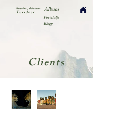
Album
Reisefoto, aktiviteter
Turideer
Portefølje
Blogg
Clients