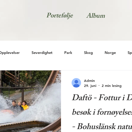
Portefølje
Album
Opplevelser
Severdighet
Park
Skog
Norge
Sp
Admin
29. juni
2 min lesing
Daftö - Fottur i 
besøk i fornøyels
- Bohuslänsk natu