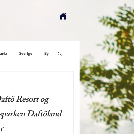
ania
Sverige
By
Daftö Resort og
esparken Daftöland
r