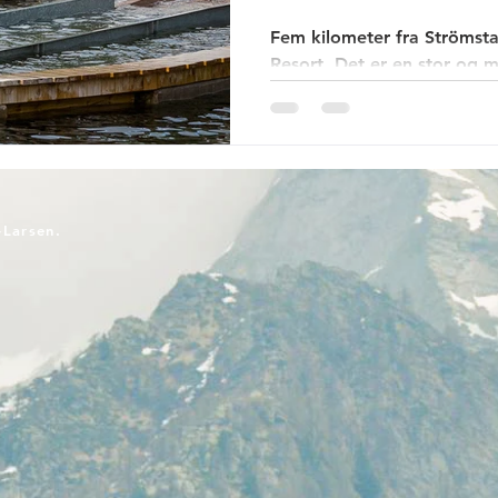
Fem kilometer fra Strömsta
Resort. Det er en stor og
mye av det man kan ønske s
løyper for fotturer, minigol
svømmebasseng og en fornø
telt, bobil, hytter, hus, leil
spise for deg selv eller på
besøke resorten uten å bo d
-Larsen.
presenteres fotturene og f
åpne