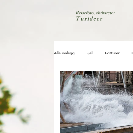
Reisefoto, aktiviteter
Turideer
Alle innlegg
Fjell
Fotturer
Kyst
Natur
Test