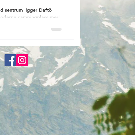
d sentrum ligger Daftö
 moderne campingplass med
eg i en ferie. Her finner du
f, idrettsbane, sandstrand,
yelsespark. Du kan bo i
ighet eller hotell, og du kan
 restaurant. Men du kan også
er. I dette innlegget
ornøyelsesparken som er